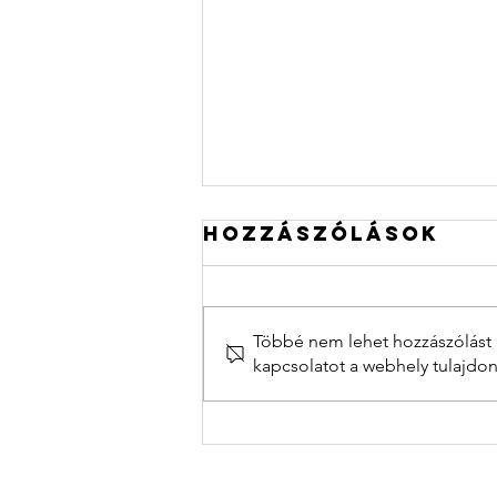
Hozzászólások
Többé nem lehet hozzászólást í
kapcsolatot a webhely tulajdon
Közösségi tér
felújítására
gyűjtünk!