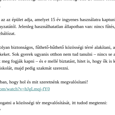
.
t az az épület adja, amelyet 15 év ingyenes használatra kaptu
tától. Jelenleg használhatatlan állapotban van: nincs fűtés, 
zhálózat.
olyan biztonságos, fűthető-hűthető közösségi térré alakítani, 
keket. Sok gyerek ugyanis otthon nem tud tanulni – nincs se as
t meg fogják kapni – és e mellé biztatást, hitet is, hogy ők is 
 iskolát, majd pedig szakmát szerezni.
an, hogy hol és mit szeretnénk megvalósítani!
.com/watch?v=hJgLmqj-fY0
ogatni a közösségi tér megvalósítását, itt tudod megtenni:
y