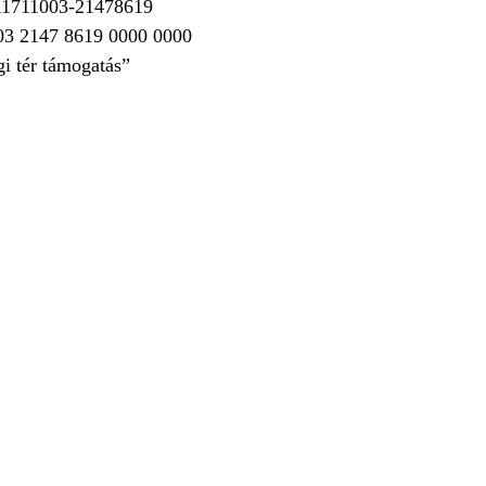
11711003-21478619
3 2147 8619 0000 0000
i tér támogatás”