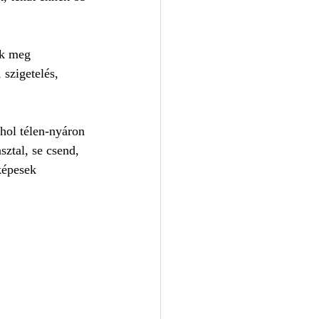
nk meg 
szigetelés, 
ahol télen-nyáron 
ztal, se csend, 
képesek 