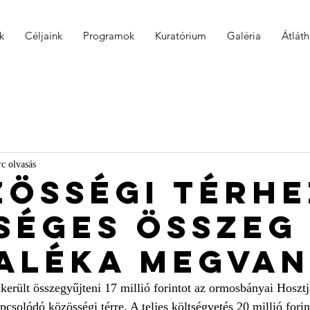
k
Céljaink
Programok
Kuratórium
Galéria
Átlát
rc olvasás
zösségi térhe
séges összeg
aléka megva
került összegyűjteni 17 millió forintot az ormosbányai Hosztj
csolódó közösségi térre. A teljes költségvetés 20 millió forin