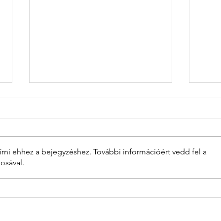
rni ehhez a bejegyzéshez. További információért vedd fel a
osával.
Részt veszünk
Öt
az OTP Bank
„T
Adományozási
Al
Programjában