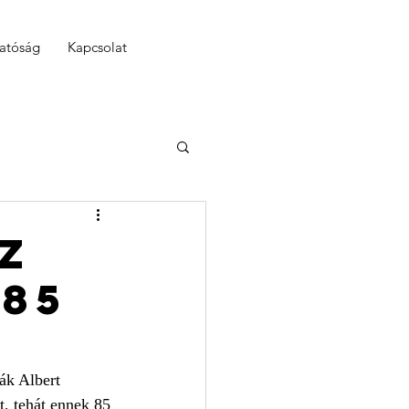
hatóság
Kapcsolat
z
 85
n
ák Albert 
t, tehát ennek 85 