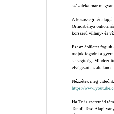
százaléka már megvan
A közösségi tér alapjá
Ormosbánya önkormányza
korszerű villany- és ví
Ezt az épületet fogjuk 
tudjuk fogadni a gyere
se segítség. Mindezt it
elvégezni az általános
Nézzétek meg videónkb
https://www.youtube
Ha Te is szeretnéd tám
Tanulj Tesó Alapítván