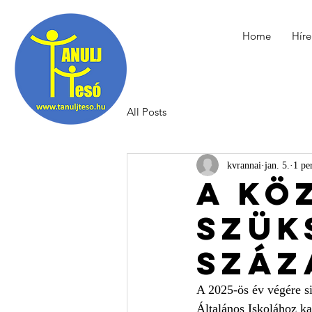
Home
Híre
All Posts
kvrannai
jan. 5.
1 pe
A kö
szük
száz
A 2025-ös év végére si
Általános Iskolához kap