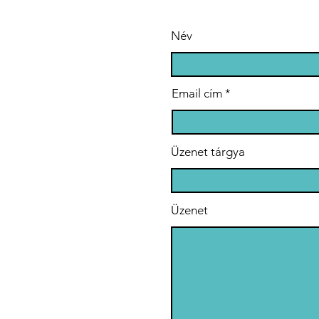
Név
Email cím
Üzenet tárgya
Üzenet