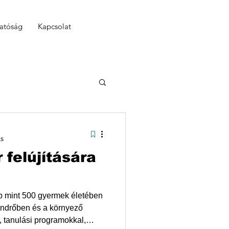
hatóság
Kapcsolat
ás
 felújítására
 tanulási programokkal,