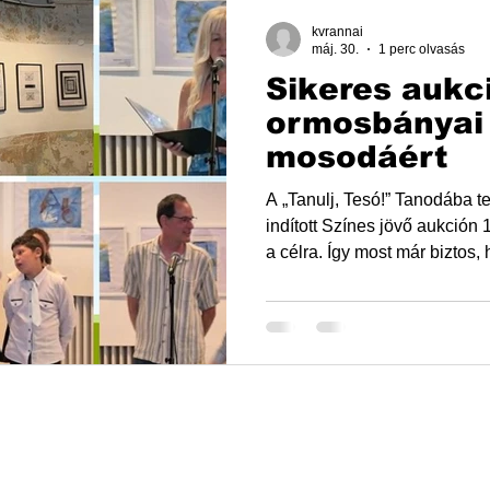
kvrannai
máj. 30.
1 perc olvasás
Sikeres aukc
ormosbányai 
mosodáért
A „Tanulj, Tesó!” Tanodába t
indított Színes jövő aukción 1
a célra. Így most már biztos
tervünk. Az aukció sikerének
felajánlásoknak köszönhetően
nemcsak szociális mosodát, 
fürdési lehetőséget is kialak
aukción a szakköreinkbe járó
szerepeltek, zárásaként kiállí