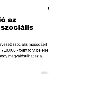
ió az
szociális
ervezett szociális mosodáért
.718.000,- forint folyt be erre
, hogy megvalósulhat ez a
 és a folyamatos további
 bővítettük a terveket, így
de egyéb tisztálkodási és
ítunk a közösségi térben. Az
 gyerekek alkotásai
tást rend