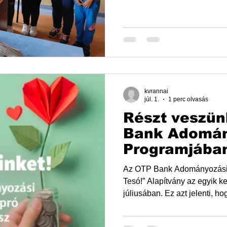
tanulmányi versenyekkel, me
táborokkal és közösségi élm
hogy a hátrányos helyzetű g
hanem hinni is tudjanak ön
Hosztják Albert Általános 
CÉLUNK MOST? Ormosbányá
kötött megállapodás kere
kvrannai
júl. 1.
1 perc olvasás
Részt veszün
Bank Adomán
Programjába
Az OTP Bank Adományozási p
Tesó!” Alapítvány az egyik 
júliusában. Ez azt jelenti, hogy az OTP Bank erre szolgáló
felületein könnyen, díjmente
bennünket, akár egyetlen katti