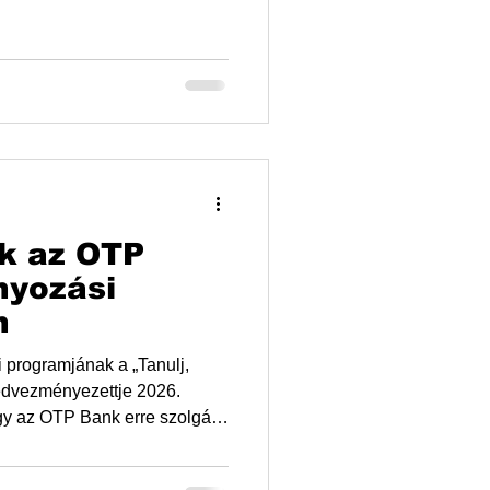
ntorprogramokkal ,
ényekkel dolgozunk azon,
yerekek ne csak tanuljanak,
magukban. Ormosbányai
Iskola KUKTA SZAKKÖR MI A
n, az önkormányzattal
k az OTP
yozási
n
rogramjának a „Tanulj,
kedvezményezettje 2026.
sen lehet támogatni
ntással. Pár száz forintot is