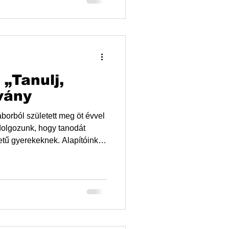
ányozás
n.
 „Tanulj,
vány
borból született meg öt évvel
dolgozunk, hogy tanodát
erekeknek. Alapítóink
eztek kenutábort 2020
 amikor „a gyerekek élnek, és
 azonban arra, hogy egy tábor
yein. Javulást az hozhat, ha
k is el tudják végezni az
 szerezn