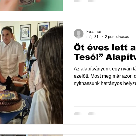
lehet adni nekünk - minden ATM-en indított tranzakció
alkalmával egyetlen érintéssel, - az OTP Adom
portálon kártyás fizetéssel, - a Simple alkalmazás
Adományozás menüpontjába
kvrannai
máj. 31.
2 perc olvasás
Öt éves lett a
Tesó!” Alapít
Az alapítványunk egy nyári tá
ezelőtt. Most meg már azon 
nyithassunk hátrányos helyzetű gy
rászoruló gyerekeknek szerv
nyarán, hogy legyen egy hét,
nem csak túlélnek”. Rájöttek
nem javít a gyerekek életesél
a hátrányos helyzetű gyereke
általános iskolát és szakmát