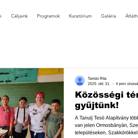
k
Céljaink
Programok
Kuratórium
Galéria
Átlát
Tamás Rita
2025. okt. 31.
4 perc olvas
Közösségi tér
gyűjtünk!
A Tanulj Tesó Alapítvány több mint 500 gyermek életében
van jelen Ormosbányán, Szendrőben és a környező
településeken. Szakkörökkel,