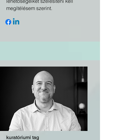
lehetőségeiket szélesíteni kell
megítélésem szerint.
kuratóriumi tag