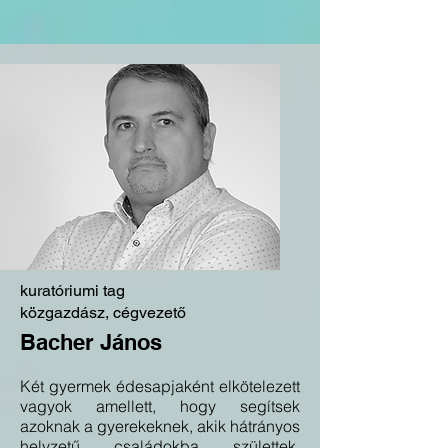
kuratóriumi tag
közgazdász, cégvezető
Bacher János
Két gyermek édesapjaként elkötelezett
vagyok amellett, hogy segítsek
azoknak a gyerekeknek, akik hátrányos
helyzetű családokba születtek.