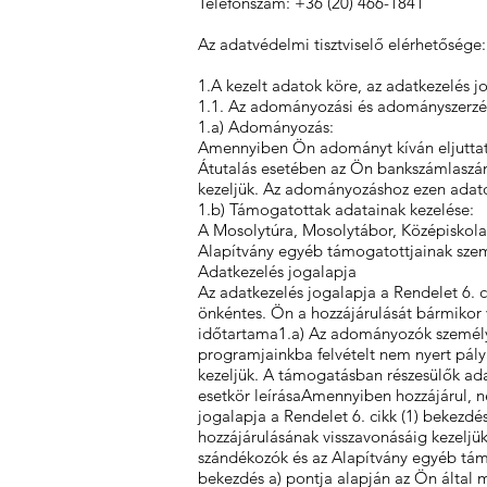
Telefonszám: +36 (20) 466-1841
Az adatvédelmi tisztviselő elérhetősége
1.A kezelt adatok köre, az adatkezelés j
1.1. Az adományozási és adományszerzési
1.a) Adományozás:
Amennyiben Ön adományt kíván eljuttatni
Átutalás esetében az Ön bankszámlaszámá
kezeljük. Az adományozáshoz ezen adato
1.b) Támogatottak adatainak kezelése:
A Mosolytúra, Mosolytábor, Középiskolai
Alapítvány egyéb támogatottjainak személ
Adatkezelés jogalapja
Az adatkezelés jogalapja a Rendelet 6. 
önkéntes. Ön a hozzájárulását bármikor 
időtartama1.a) Az adományozók személyes
programjainkba felvételt nem nyert pályáz
kezeljük. A támogatásban részesülők ada
esetkör leírásaAmennyiben hozzájárul, n
jogalapja a Rendelet 6. cikk (1) bekezd
hozzájárulásának visszavonásáig kezeljü
szándékozók és az Alapítvány egyéb támo
bekezdés a) pontja alapján az Ön által 