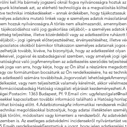
 törölni kell.Ha bármely jogszerű oknál fogva nyilvánosságra hoztuk a
gyunk kötelesek azt, az elérhető technológia és a megvalósítás köl
rtve technikai intézkedéseket – annak érdekében, hogy tájékoztassuk
élyes adatokra mutató linkek vagy e személyes adatok másolatának
nem hozzuk nyilvánosságra.A törlés nem alkalmazandó, amennyiben 
tájékozódáshoz való jog gyakorlása céljából;– a személyes adatok k
zettség teljesítése, illetve közérdekből vagy az adatkezelőre ruházot
éljából;– jogi igények előterjesztéséhez, érvényesítéséhez, illetve
 kapcsolatos okokból bármikor tiltakozzon személyes adatainak jogos
lhetjük tovább, kivéve, ha bizonyítjuk, hogy az adatkezelést olyan 
keivel, jogaival és szabadságaival szemben, vagy amelyek jogi igén
ósághoz való jogAmennyiben az adatkezelés szerződés teljesítéséh
ek joga van arra, hogy kérje, hogy az Ön által a részünkre megadot
y csv formátumban bocsátunk az Ön rendelkezésére, ha ez technika
 adatkezelő számára továbbítsuk.Jogorvoslati lehetőségekAmennyib
delkezést, vagy nem teljesítettük valamely kérelmét, akkor vélelmez
formációszabadság Hatóság vizsgálati eljárását kezdeményezheti.A
gei:Postacím: 1363 Budapest, Pf. 9.Email cím:
ugyfelszolgalat@nai
sekkel kapcsolatban további információ található a Hatóság honla
indíthat bíróság előtt. 4.AdatbiztonságAz informatikai rendszerek mű
 technikai megoldásokkal biztosítjuk, hogy adatai illetéktelen szemé
udják törölni, módosítani vagy kimenteni a rendszerből. Az adatvéd
 szemben is. Az esetleges adatvédelmi incidensekről nyilvántartást v
 5.Egyéb rendelkezésekFenntartjuk a jogot, hogy jelen adatkezelési tá