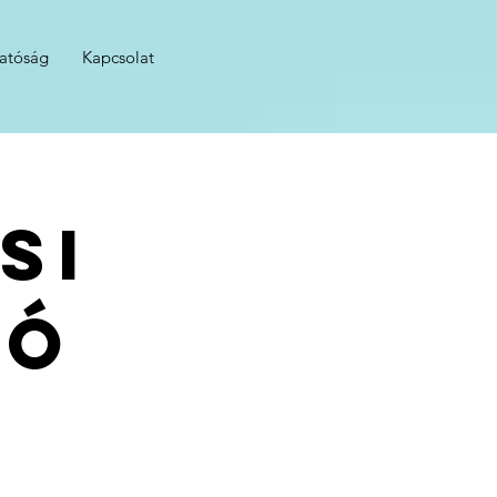
hatóság
Kapcsolat
si
tó