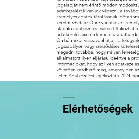
jogalapját nem érintő módon módosítsuk
adatkezelést kívánunk végezni, a további
személyes adatok tárolásának időtartam
kérelmezheti az Önre vonatkozó személye
alapuló adatkezelés esetén tiltakozhat 
adatkezelés esetén kérheti az adathordoz
Ön bármikor visszavonhatja,– a felügyel
jogszabályon vagy szerződéses kötelezet
megadni továbbá, hogy milyen lehetsége
alkalmazott ilyen eljárás), ideértve a p
információkat, hogy az ilyen adatkezelé
követően kezdhető meg, amennyiben az ad
Jelen Adatkezelési Tájékoztató 2024. ápri
Elérhetőségek