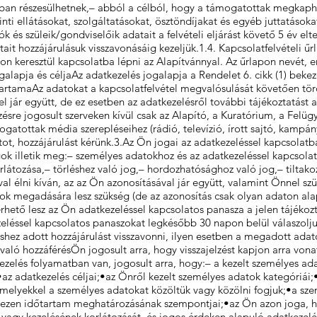
ban részesülhetnek,– abból a célból, hogy a támogatottak megkapha
nti ellátásokat, szolgáltatásokat, ösztöndíjakat és egyéb juttatáso
 és szüleik/gondviselőik adatait a felvételi eljárást követő 5 év eltel
it hozzájárulásuk visszavonásáig kezeljük.1.4. Kapcsolatfelvételi űr
n keresztül kapcsolatba lépni az Alapítvánnyal. Az űrlapon nevét, e
galapja és céljaAz adatkezelés jogalapja a Rendelet 6. cikk (1) bekez
rtamaAz adatokat a kapcsolatfelvétel megvalósulását követően töröl
l jár együtt, de ez esetben az adatkezelésről további tájékoztatást
zésre jogosult szerveken kívül csak az Alapító, a Kuratórium, a Felüg
atottak média szerepléseihez (rádió, televízió, írott sajtó, kampán
tot, hozzájárulást kérünk.3.Az Ön jogai az adatkezeléssel kapcsola
ogok illetik meg:– személyes adatokhoz és az adatkezeléssel kapcsola
rlátozása,– törléshez való jog,– hordozhatósághoz való jog,– tiltako
l élni kíván, az az Ön azonosításával jár együtt, valamint Önnel s
ok megadására lesz szükség (de az azonosítás csak olyan adaton ala
érhető lesz az Ön adatkezeléssel kapcsolatos panasza a jelen tájéko
zeléssel kapcsolatos panaszokat legkésőbb 30 napon belül válaszolj
hez adott hozzájárulást visszavonni, ilyen esetben a megadott adat
aló hozzáférésÖn jogosult arra, hogy visszajelzést kapjon arra von
ezelés folyamatban van, jogosult arra, hogy:– a kezelt személyes ad
•az adatkezelés céljai;•az Önről kezelt személyes adatok kategóriái
e amelyekkel a személyes adatokat közöltük vagy közölni fogjuk;•a sz
, ezen időtartam meghatározásának szempontjai;•az Ön azon joga, 
 vagy kezelésének korlátozását, és jogos érdeken alapuló adatkezelés