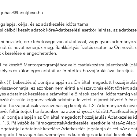
:
juhasz@tanuljteso.hu
ogalapja, célja, és az adatkezelés időtartama
 célból kezelt adatok köreAdatkezelési esetkör leírása, az adatkezel
 hozzánk, erre lehetősége van átutalással, vagy gyors adományozás 
t és nevét ismerjük meg. Bankkártyás fizetés esetén az Ön nevét, e
k kezelése elengedhetetlen.
 Felkészítő Mentorprogramjához való csatlakozásra jelentkezők (pály
yes és különleges adatait az érintettek hozzájárulásával kezeljük.
cikk (1) bekezdés a) pontja alapján az Ön által megadott hozzájárul
visszavonhatja, ez azonban nem érinti a visszavonás előtt történt ad
 adatainak kezelése a számviteli előírások szerinti időtartamig va
ók és szüleik/gondviselőik adatait a felvételi eljárást követő 5 év el
tait hozzájárulásuk visszavonásáig kezeljük. 1.2. Adományozók nev
evét feltüntetjük honlapunkon az adományozók között.Adatkezelés j
és a) pontja alapján az Ön által megadott hozzájárulás.Adatkezelés
k. 1.3. Pályázók és TámogatottakAdatkezelési esetkör leírásaAz Alap
gatottjai adatainak kezelése.Adatkezelés jogalapja és céljaAz adatk
megadott hozzájárulás.Személyes és különleges adatokat kezelünk:– a