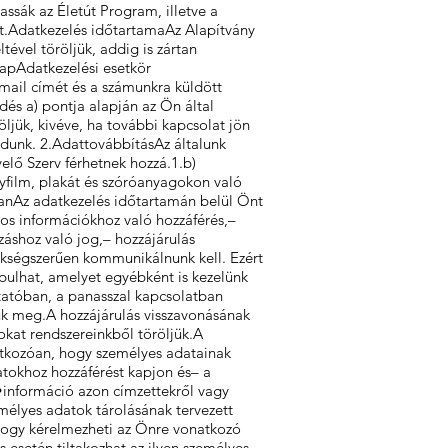
ssák az Életút Program, illetve a
kat.Adatkezelés időtartamaAz Alapítvány
tével töröljük, addig is zártan
lapAdatkezelési esetkör
mail címét és a számunkra küldött
dés a) pontja alapján az Ön által
jük, kivéve, ha további kapcsolat jön
 adunk. 2.AdattovábbításAz általunk
yelő Szerv férhetnek hozzá.1.b)
yfilm, plakát és szóróanyagokon való
tbanAz adatkezelés időtartamán belül Önt
tos információkhoz való hozzáférés,–
záshoz való jog,– hozzájárulás
zükségszerűen kommunikálnunk kell. Ezért
pulhat, amelyet egyébként is kezelünk
ztatóban, a panasszal kapcsolatban
uk meg.A hozzájárulás visszavonásának
okat rendszereinkből töröljük.A
atkozóan, hogy személyes adatainak
atokhoz hozzáférést kapjon és– a
;•információ azon címzettekről vagy
emélyes adatok tárolásának tervezett
hogy kérelmezheti az Önre vonatkozó
 esetén tiltakozhat az ilyen személyes