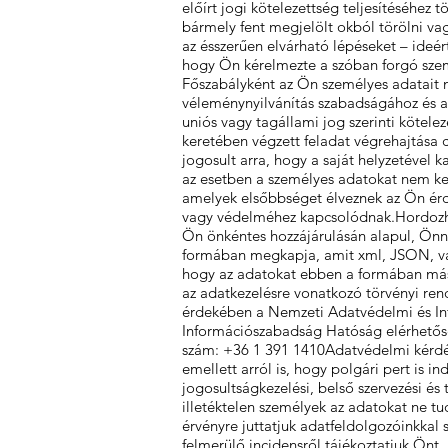
előírt jogi kötelezettség teljesítéséhez
bármely fent megjelölt okból törölni va
az ésszerűen elvárható lépéseket – ideé
hogy Ön kérelmezte a szóban forgó szem
Főszabályként az Ön személyes adatait 
véleménynyilvánítás szabadságához és a 
uniós vagy tagállami jog szerinti kötele
keretében végzett feladat végrehajtása c
jogosult arra, hogy a saját helyzetével
az esetben a személyes adatokat nem keze
amelyek elsőbbséget élveznek az Ön érde
vagy védelméhez kapcsolódnak.Hordozhat
Ön önkéntes hozzájárulásán alapul, Önn
formában megkapja, amit xml, JSON, vag
hogy az adatokat ebben a formában más
az adatkezelésre vonatkozó törvényi ren
érdekében a Nemzeti Adatvédelmi és In
Információszabadság Hatóság elérhetősé
szám: +36 1 391 1410Adatvédelmi kérdé
emellett arról is, hogy polgári pert is 
jogosultságkezelési, belső szervezési és
illetéktelen személyek az adatokat ne t
érvényre juttatjuk adatfeldolgozóinkkal
felmerülő incidensről tájékoztatjuk Önt.