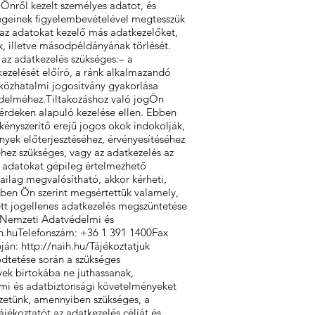
z Önről kezelt személyes adatot, és
tségeinek figyelembevételével megtesszük
 az adatokat kezelő más adatkezelőket,
, illetve másodpéldányának törlését.
az adatkezelés szükséges:– a
ezelését előíró, a ránk alkalmazandó
t közhatalmi jogosítvány gyakorlása
 védelméhez.Tiltakozáshoz való jogÖn
 érdeken alapuló kezelése ellen. Ebben
kényszerítő erejű jogos okok indokolják,
yek előterjesztéséhez, érvényesítéséhez
ez szükséges, vagy az adatkezelés az
t adatokat gépileg értelmezhető
ilag megvalósítható, akkor kérheti,
en Ön szerint megsértettük valamely,
ett jogellenes adatkezelés megszüntetése
 Nemzeti Adatvédelmi és
h.huTelefonsz
ám: +36 1 391 1400Fax
pján:
http://naih.hu/Tájékoztatjuk
ködtetése során a szükséges
lyek birtokába ne juthassanak,
elmi és adatbiztonsági követelményeket
ezetünk, amennyiben szükséges, a
jékoztatót az adatkezelés célját és