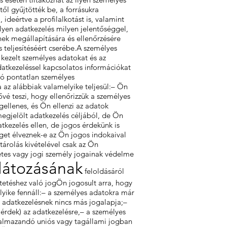
l gyűjtötték be, a forrásukra
ideértve a profilalkotást is, valamint
lyen adatkezelés milyen jelentőséggel,
ek megállapítására és ellenőrzésére
s teljesítéséért cserébe.A személyes
 kezelt személyes adatokat és az
datkezeléssel kapcsolatos információkat
zó pontatlan személyes
 az alábbiak valamelyike teljesül:– Ön
vé teszi, hogy ellenőrizzük a személyes
gellenes, és Ön ellenzi az adatok
megjelölt adatkezelés céljából, de Ön
tkezelés ellen, de jogos érdekünk is
get élveznek-e az Ön jogos indokaival
tárolás kivételével csak az Ön
etes vagy jogi személy jogainak védelme
látozásának
feloldásáról
tetéshez való jogÖn jogosult arra, hogy
yike fennáll:– a személyes adatokra már
z adatkezelésnek nincs más jogalapja;–
 érdek) az adatkezelésre,– a személyes
lkalmazandó uniós vagy tagállami jogban