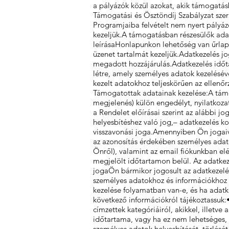
a pályázók közül azokat, akik támogatás
Támogatási és Ösztöndíj Szabályzat szeri
Programjaiba felvételt nem nyert pályázók
kezeljük.A támogatásban részesülők adata
leírásaHonlapunkon lehetőség van űrlapo
üzenet tartalmát kezeljük.Adatkezelés jo
megadott hozzájárulás.Adatkezelés időta
létre, amely személyes adatok kezeléséve
kezelt adatokhoz teljeskörűen az ellenőr
Támogatottak adatainak kezelése:A támog
megjelenés) külön engedélyt, nyilatkoza
a Rendelet előírásai szerint az alábbi j
helyesbítéshez való jog,– adatkezelés ko
visszavonási joga.Amennyiben Ön jogaiva
az azonosítás érdekében személyes adat
Önről), valamint az email fiókunkban el
megjelölt időtartamon belül. Az adatke
jogaÖn bármikor jogosult az adatkezelés
személyes adatokhoz és információkhoz v
kezelése folyamatban van-e, és ha adatk
következő információkról tájékoztassuk:
címzettek kategóriáiról, akikkel, illetv
időtartama, vagy ha ez nem lehetséges
személyes adatok helyesbítését, törlését