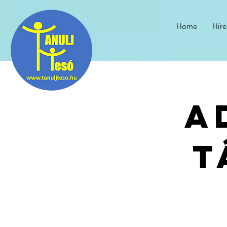
Home
Híre
A
t