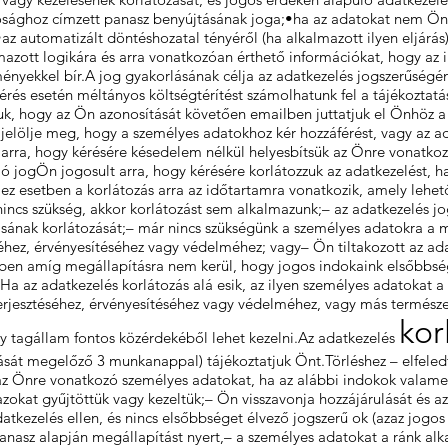
tósághoz címzett panasz benyújtásának joga;•ha az adatokat nem Öntő
 automatizált döntéshozatal tényéről (ha alkalmazott ilyen eljárás), 
azott logikára és arra vonatkozóan érthető információkat, hogy az i
nyekkel bír.A jog gyakorlásának célja az adatkezelés jogszerűségén
kérés esetén méltányos költségtérítést számolhatunk fel a tájékoztatá
juk, hogy az Ön azonosítását követően emailben juttatjuk el Önhöz a
jelölje meg, hogy a személyes adatokhoz kér hozzáférést, vagy az a
 arra, hogy kérésére késedelem nélkül helyesbítsük az Önre vonatko
ó jogÖn jogosult arra, hogy kérésére korlátozzuk az adatkezelést, ha
ez esetben a korlátozás arra az időtartamra vonatkozik, amely lehető
incs szükség, akkor korlátozást sem alkalmazunk;– az adatkezelés jo
álásának korlátozását;– már nincs szükségünk a személyes adatokra a 
séhez, érvényesítéséhez vagy védelméhez; vagy– Ön tiltakozott az ada
tben amíg megállapításra nem kerül, hogy jogos indokaink elsőbbsé
Ha az adatkezelés korlátozás alá esik, az ilyen személyes adatokat a 
terjesztéséhez, érvényesítéséhez vagy védelméhez, vagy más termész
kor
ly tagállam fontos közérdekéből lehet kezelni.Az adatkezelés
dását megelőző 3 munkanappal) tájékoztatjuk Önt.Törléshez – elfeled
az Önre vonatkozó személyes adatokat, ha az alábbi indokok valamel
azokat gyűjtöttük vagy kezeltük;– Ön visszavonja hozzájárulását és a
atkezelés ellen, és nincs elsőbbséget élvező jogszerű ok (azaz jogos
panasz alapján megállapítást nyert,– a személyes adatokat a ránk a