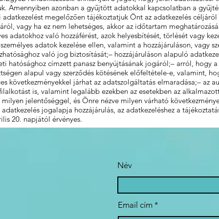
. Amennyiben azonban a gyűjtött adatokkal kapcsolatban a gyűjtésü
 adatkezelést megelőzően tájékoztatjuk Önt az adatkezelés céljáról 
áról, vagy ha ez nem lehetséges, akkor az időtartam meghatározásá
s adatokhoz való hozzáférést, azok helyesbítését, törlését vagy kez
a személyes adatok kezelése ellen, valamint a hozzájáruláson, vagy s
hatósághoz való jog biztosítását;– hozzájáruláson alapuló adatkezel
eti hatósághoz címzett panasz benyújtásának jogáról;– arról, hogy a
tségen alapul vagy szerződés kötésének előfeltétele-e, valamint, h
s következményekkel járhat az adatszolgáltatás elmaradása;– az aut
rofilalkotást is, valamint legalább ezekben az esetekben az alkalmazo
s milyen jelentőséggel, és Önre nézve milyen várható következmények
atkezelés jogalapja hozzájárulás, az adatkezeléshez a tájékoztatáson
lis 20. napjától érvényes.
Név
Email cím