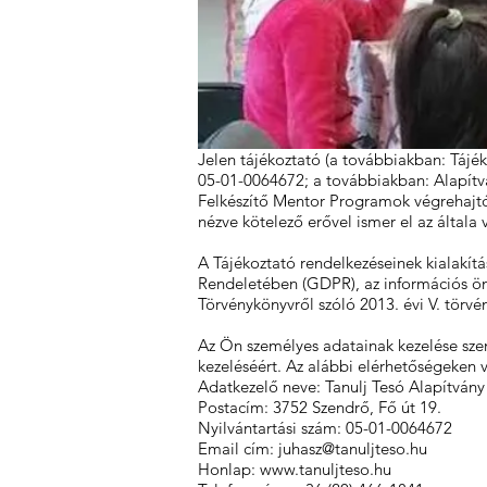
Jelen tájékoztató (a továbbiakban: Tájéko
05-01-0064672; a továbbiakban: Alapítv
Felkészítő Mentor Programok végrehajtój
nézve kötelező erővel ismer el az által
A Tájékoztató rendelkezéseinek kialakít
Rendeletében (GDPR), az információs önre
Törvénykönyvről szóló 2013. évi V. törvén
Az Ön személyes adatainak kezelése szem
kezeléséért. Az alábbi elérhetőségeken v
Adatkezelő neve: Tanulj Tesó Alapítvány
Postacím: 3752 Szendrő, Fő út 19.
Nyilvántartási szám: 05-01-0064672
Email cím:
juhasz@tanuljteso.hu
Honlap:
www.tanuljteso.hu