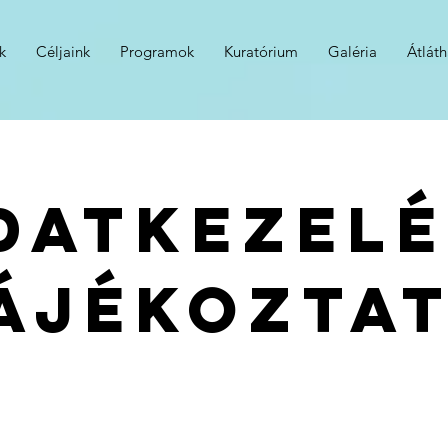
k
Céljaink
Programok
Kuratórium
Galéria
Átlát
datkezelé
ájékozta