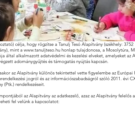
ztató) célja, hogy rögzítse a Tanulj Tesó Alapítvány (székhely: 3752 
ány), mint a
www.tanuljteso.hu
honlap tulajdonosa, a Mosolytúra, M
a által alkalmazott adatvédelmi és kezelési elveket, amelyeket az 
a végzett adománygyűjtés és támogatás nyújtás kapcsán.
ásakor az Alapítvány különös tekintettel vette figyelembe az Európa
ndelkezési jogról és az információszabadságról szóló 2011. évi CXII.
y (Ptk.) rendelkezéseit.
pontjából az Alapítvány az adatkezelő, azaz az Alapítvány felelős 
eheti fel velünk a kapcsolatot: