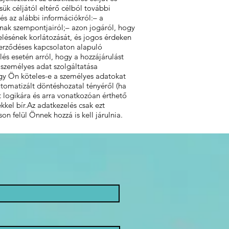
k céljától eltérő célból további
és az alábbi információkról:– a
nak szempontjairól;– azon jogáról, hogy
elésének korlátozását, és jogos érdeken
zerződéses kapcsolaton alapuló
és esetén arról, hogy a hozzájárulást
 személyes adat szolgáltatása
ogy Ön köteles-e a személyes adatokat
omatizált döntéshozatal tényéről (ha
tt logikára és arra vonatkozóan érthető
kel bír.Az adatkezelés csak ezt
 felül Önnek hozzá is kell járulnia.