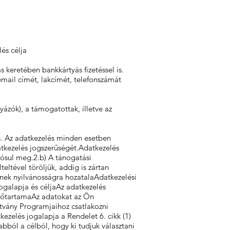
és célja
keretében bankkártyás fizetéssel is.
mail címét, lakcímét, telefonszámát
ázók), a támogatottak, illetve az
ás. Az adatkezelés minden esetben
atkezelés jogszerűségét.Adatkezelés
lósul meg.2.b) A tánogatási
teltével töröljük, addig is zártan
ének nyilvánosságra hozatalaAdatkezelési
ogalapja és céljaAz adatkezelés
 időtartamaAz adatokat az Ön
ítvány Programjaihoz csatlakozni
ezelés jogalapja a Rendelet 6. cikk (1)
bból a célból, hogy ki tudjuk választani