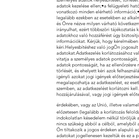
adatok kezelése ellen;•a felügyeleti ha
vonatkozó minden elérhető információ;•az
legalább ezekben az esetekben az alkalm
és Önre nézve milyen várható következmé
irányulhat, ezért többszöri tájékoztatás 
adatokhoz való hozzáférést úgy biztosít
információkat. Kérjük, hogy kérelmében 
kéri.Helyesbítéshez való jogÖn jogosult
adatokat.Adatkezelés korlátozásához val
vitatja a személyes adatok pontosságát, 
adatok pontosságát, ha az ellenőrzésre n
törlését, és ehelyett kéri azok felhaszn
igényli azokat jogi igények előterjeszté
megalapozhatja az adatkezelést, ez ese
szemben, az adatkezelést korlátozni kell.
hozzájárulásával, vagy jogi igények elő
érdekében, vagy az Unió, illetve valame
előzetesen (legalább a korlátozás felol
indokolatlan késedelem nélkül töröljük 
nincs szükség abból a célból, amelyből 
Ön tiltakozik a jogos érdeken alapuló ad
adatokat jogellenesen kezeltük és ez a 