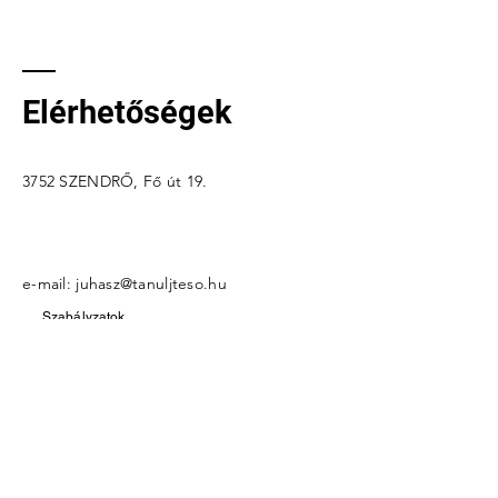
Elérhetőségek
3752 SZENDRŐ, Fő út 19.
e-mail: j
uhasz@tanuljteso.hu
Szabályzatok
Átláthatóság
Név