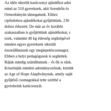
Az idén sikerült karácsonyi ajándékot adni 
mind az 510 gyereknek, akit Szendrőn és 
Ormosbányán támogatunk. Ehhez 
cipősdoboz-ajándékokat gyűjtöttünk, 230 
doboz érkezett. De már az év korábbi 
szakaszaiban is gyűjtöttünk ajándékokat, s 
ezek, valamint 40 kg édesség segítségével 
minden egyes gyereknek sikerült 
összeállítanunk egy meglepetéscsomagot. 
Ebben a helyi pedagógusok is segítettek. 
Rájuk mindig számíthatunk – és ők is ránk.
Köszönjük minden adományozónak, köztük 
az Age of Hope Alapítványnak, amely saját 
gyűjtésű csomagokkal tette szebbé a 
gyerekeink karácsonyát.