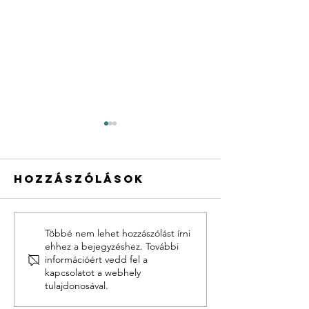
Hozzászólások
Öt éves 
Többé nem lehet hozzászólást írni
Részt veszünk
ehhez a bejegyzéshez. További
a „Tanul
az OTP Bank
információért vedd fel a
Tesó!”
kapcsolatot a webhely
Adományozási
Alapítv
tulajdonosával.
Programjában