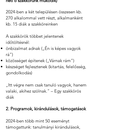
heti 6 szakkörünk működik)
2024-ben a két településen összesen kb.
270 alkalommal vett részt, alkalmanként
kb. 15 diák a szakköreinken
A szakkörök többet jelentenek
időtöltésnél:
önbizalmat adnak („Én is képes vagyok
rá”)
közösséget építenek („Várnak rám”)
készséget fejlesztenek (kitartás, felelősség,
gondolkodás)
„Itt végre nem csak tanuló vagyok, hanem
valaki, akihez szólnak.” – Egy szakkörös
diák
2. Programok, kirándulások, támogatások
2024-ben több mint 50 eseményt
támogattunk: tanulmányi kirándulások,