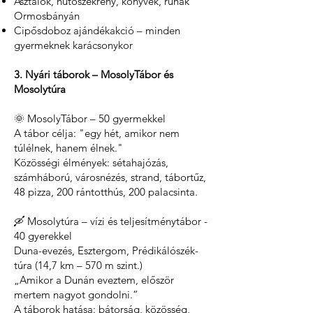
Asztalok, hűtőszekrény, könyvek, ruhák
Ormosbányán
Cipősdoboz ajándékakció – minden
gyermeknek karácsonykor
3. Nyári táborok – MosolyTábor és
Mosolytúra
🌞 MosolyTábor – 50 gyermekkel
A tábor célja: "egy hét, amikor nem
túlélnek, hanem élnek."
Közösségi élmények: sétahajózás,
számháború, városnézés, strand, tábortűz,
48 pizza, 200 rántotthús, 200 palacsinta.
🛶 Mosolytúra – vízi és teljesítménytábor -
40 gyerekkel
Duna-evezés, Esztergom, Prédikálószék-
túra (14,7 km – 570 m szint.)
„Amikor a Dunán eveztem, először
mertem nagyot gondolni.”
A táborok hatása: bátorság, közösség,