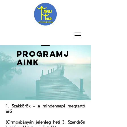
Programj
aink
1. Szakkörök – a mindennapi megtartó
erő
(Ormosbányán jelenleg heti 3, Szendrőn