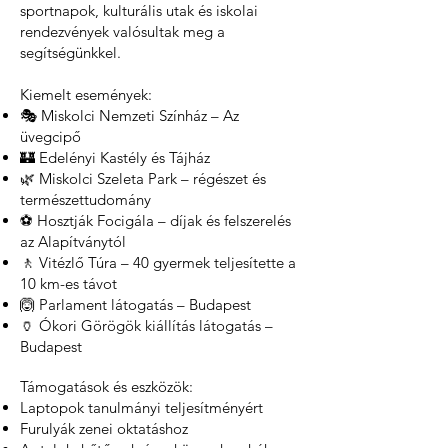
sportnapok, kulturális utak és iskolai
rendezvények valósultak meg a
segítségünkkel.
Kiemelt események:
🎭 Miskolci Nemzeti Színház – Az
üvegcipő
🏰 Edelényi Kastély és Tájház
🌿 Miskolci Szeleta Park – régészet és
természettudomány
⚽ Hosztják Focigála – díjak és felszerelés
az Alapítványtól
🚶 Vitézlő Túra – 40 gyermek teljesítette a
10 km-es távot
🙆 Parlament látogatás – Budapest
🏺 Ókori Görögök kiállítás látogatás –
Budapest
Támogatások és eszközök:
Laptopok tanulmányi teljesítményért
Furulyák zenei oktatáshoz