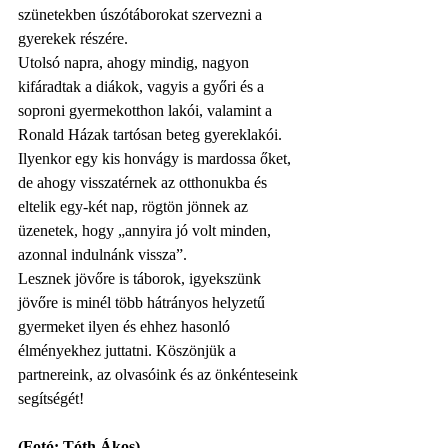
szünetekben úszótáborokat szervezni a 
gyerekek részére. 
Utolsó napra, ahogy mindig, nagyon 
kifáradtak a diákok, vagyis a győri és a 
soproni gyermekotthon lakói, valamint a 
Ronald Házak tartósan beteg gyereklakói. 
Ilyenkor egy kis honvágy is mardossa őket, 
de ahogy visszatérnek az otthonukba és 
eltelik egy-két nap, rögtön jönnek az 
üzenetek, hogy „annyira jó volt minden, 
azonnal indulnánk vissza”. 
Lesznek jövőre is táborok, igyekszünk 
jövőre is minél több hátrányos helyzetű 
gyermeket ilyen és ehhez hasonló 
élményekhez juttatni. Köszönjük a 
partnereink, az olvasóink és az önkénteseink 
segítségét! 
(Fotó: Tóth Ákos)