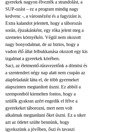
gyerekek nagyon élvezték a strandolást, a 
SUP-ozást – ez a program mindig nagy 
kedvenc -, a városnézést és a fagyizást is. 
Extra kalandot jelentett, hogy a táborozás 
során, éjszakánként, egy róka jelent meg a 
szemetes környékén. Végül nem okozott 
nagy bonyodalmat, de az biztos, hogy a 
vadon élő állat felbukkanása okozott egy kis 
izgalmat a gyerekek körében. 
Saci, az életmentő-túravezetőnk a dömösi és 
a szentendrei négy nap alatt nem csupán az 
alapfeladatát látta el, de több gyermeket 
alapszinten megtanított úszni. Ez abból a 
szempontból kiemelten fontos, hogy a 
szülők gyakran azért engedik el félve a 
gyerekeket táborozni, mert nem volt 
alkalmuk megtanítani őket úszni. Ez a siker 
azt az ötletet szülte bennünk, hogy 
igyekszünk a jövőben, őszi és tavaszi 