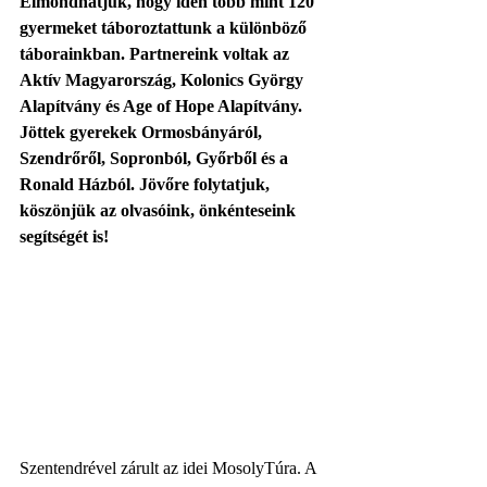
Elmondhatjuk, hogy idén több mint 120 
gyermeket táboroztattunk a különböző 
táborainkban. Partnereink voltak az 
Aktív Magyarország, Kolonics György 
Alapítvány és Age of Hope Alapítvány. 
Jöttek gyerekek Ormosbányáról, 
Szendrőről, Sopronból, Győrből és a 
Ronald Házból. Jövőre folytatjuk, 
köszönjük az olvasóink, önkénteseink 
segítségét is!
Szentendrével zárult az idei MosolyTúra. A 