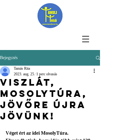
Bejegyzés
Tamás Rita
2023. aug. 25.
1 perc olvasás
Viszlát,
Mosolytúra,
jövőre újra
jövünk!
Véget ért az idei MosolyTúra. 