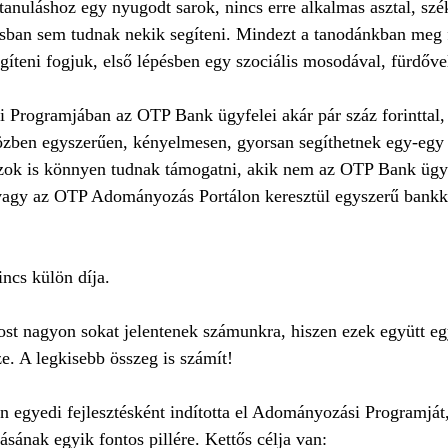
 tanuláshoz egy nyugodt sarok, nincs erre alkalmas asztal, szék
lásban sem tudnak nekik segíteni. Mindezt a tanodánkban meg 
segíteni fogjuk, első lépésben egy szociális mosodával, fürdőve
rogramjában az OTP Bank ügyfelei akár pár száz forinttal,
özben egyszerűen, kényelmesen, gyorsan segíthetnek egy-egy
ok is könnyen tudnak támogatni, akik nem az OTP Bank ügyf
agy az OTP Adományozás Portálon keresztül egyszerű bankkár
cs külön díja.
 nagyon sokat jelentenek számunkra, hiszen ezek együtt eg
. A legkisebb összeg is számít!
egyedi fejlesztésként indította el Adományozási Programját
ásának egyik fontos pillére. Kettős célja van: