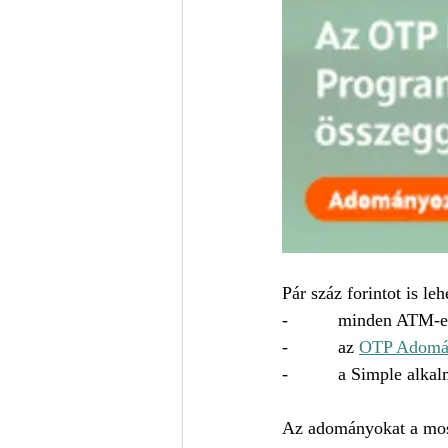
Pár száz forintot is le
-          minden ATM-e
-          az 
OTP Adomán
-          a Simple a
Az adományokat a most