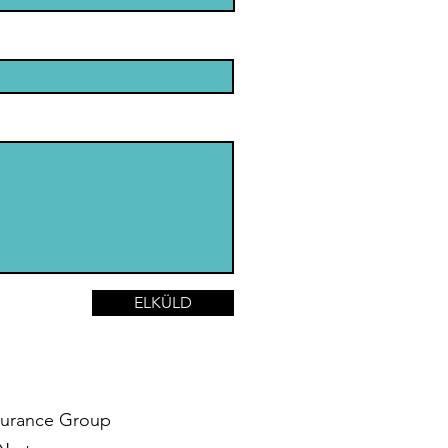
mosbányai
ociális
sodáért
ELKÜLD
surance Group