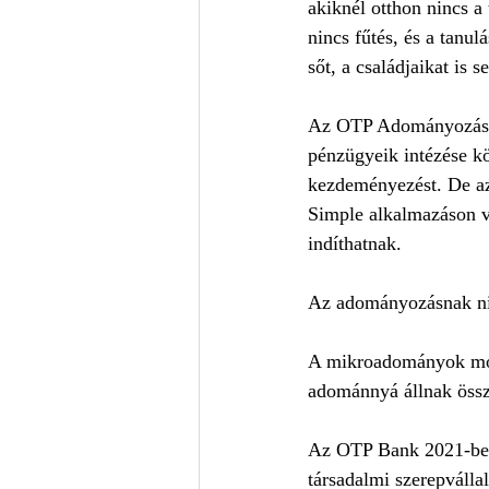
akiknél otthon nincs a
nincs fűtés, és a tanu
sőt, a családjaikat is 
Az OTP Adományozási P
pénzügyeik intézése k
kezdeményezést. De az
Simple alkalmazáson v
indíthatnak.
Az adományozásnak nin
A mikroadományok most
adománnyá állnak össze
Az OTP Bank 2021-ben 
társadalmi szerepvállal