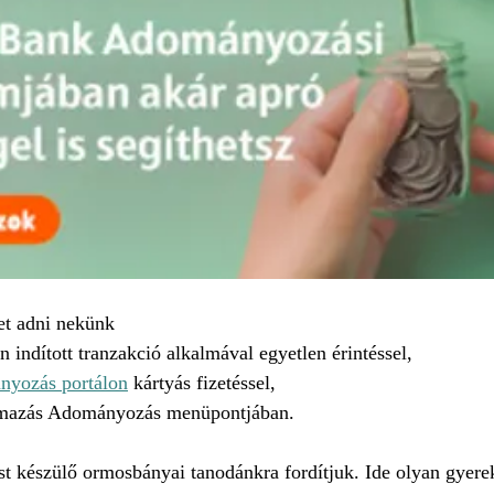
het adni nekünk
n indított tranzakció alkalmával egyetlen érintéssel,
yozás portálon
 kártyás fizetéssel,
lkalmazás Adományozás menüpontjában.
 készülő ormosbányai tanodánkra fordítjuk. Ide olyan gyere