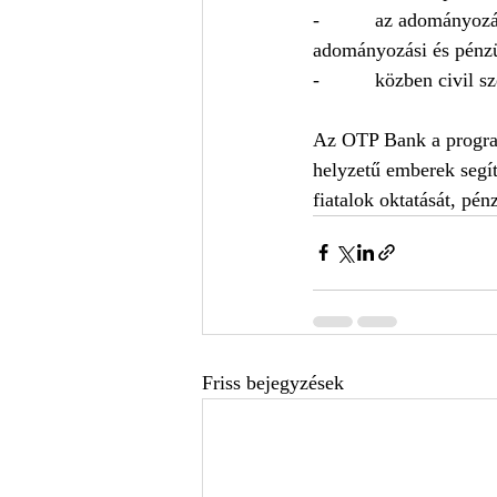
-          az adományoz
adományozási és pénzüg
-          közben civil
Az OTP Bank a program
helyzetű emberek segít
fiatalok oktatását, pén
Friss bejegyzések