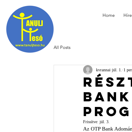
Home
Híre
All Posts
kvrannai
júl. 1.
1 per
Rész
Bank
Prog
Frissítve:
júl. 3.
Az OTP Bank Adományo