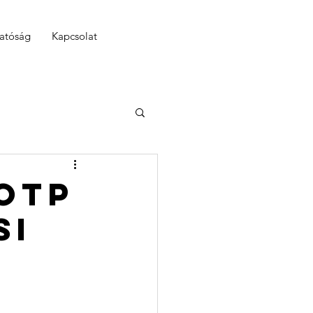
hatóság
Kapcsolat
OTP
si