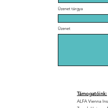
Alapítvány
or
Üzenet tárgya
sz
mo
Üzenet
Támogatóink:
ALFA Vienna In