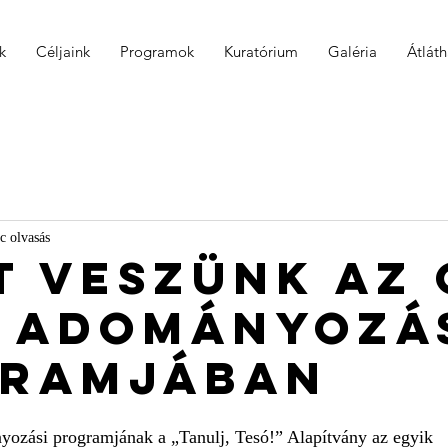
k
Céljaink
Programok
Kuratórium
Galéria
Átlát
c olvasás
t veszünk az 
 Adományozá
ramjában
zási programjának a „Tanulj, Tesó!” Alapítvány az egyik 