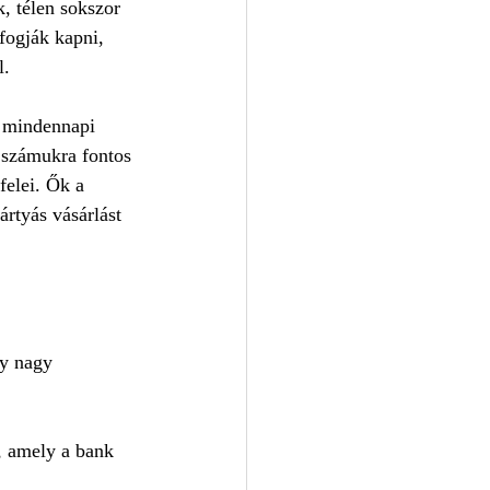
, télen sokszor 
fogják kapni, 
l.
 mindennapi 
 számukra fontos 
elei. Ők a 
tyás vásárlást 
y nagy 
, amely a bank 