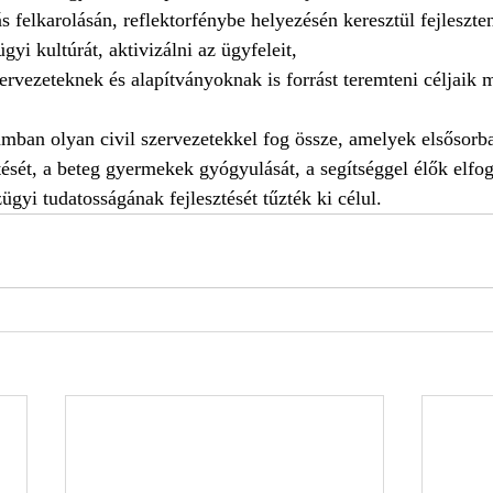
ás felkarolásán, reflektorfénybe helyezésén keresztül fejleszten
yi kultúrát, aktivizálni az ügyfeleit,
 szervezeteknek és alapítványoknak is forrást teremteni céljaik
ban olyan civil szervezetekkel fog össze, amelyek elsősorba
ését, a beteg gyermekek gyógyulását, a segítséggel élők elfog
zügyi tudatosságának fejlesztését tűzték ki célul. 