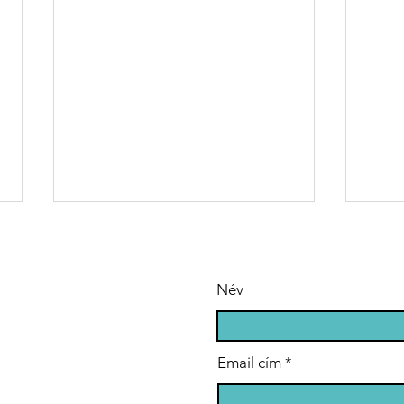
Név
Email cím
Öt éves lett a
Si
„Tanulj, Tesó!”
az