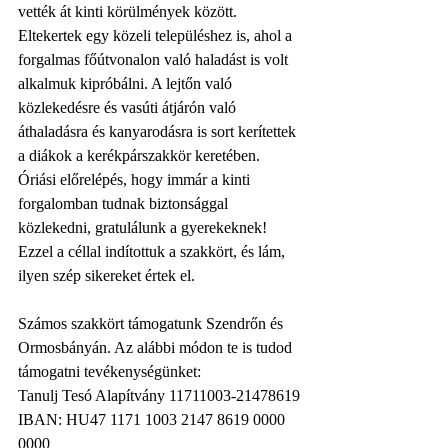
vették át kinti körülmények között. 
Eltekertek egy közeli településhez is, ahol a 
forgalmas főútvonalon való haladást is volt 
alkalmuk kipróbálni. A lejtőn való 
közlekedésre és vasúti átjárón való 
áthaladásra és kanyarodásra is sort kerítettek 
a diákok a kerékpárszakkör keretében. 
Óriási előrelépés, hogy immár a kinti 
forgalomban tudnak biztonsággal 
közlekedni, gratulálunk a gyerekeknek! 
Ezzel a céllal indítottuk a szakkört, és lám, 
ilyen szép sikereket értek el.
Számos szakkört támogatunk Szendrőn és 
Ormosbányán. Az alábbi módon te is tudod 
támogatni tevékenységünket:
Tanulj Tesó Alapítvány 11711003-21478619
IBAN: HU47 1171 1003 2147 8619 0000 
0000