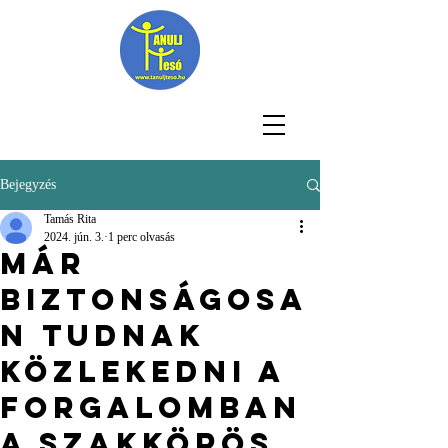
Bejegyzés
Tamás Rita
2024. jún. 3.
1 perc olvasás
Már
biztonságosa
n tudnak
közlekedni a
forgalomban
a szakkörös