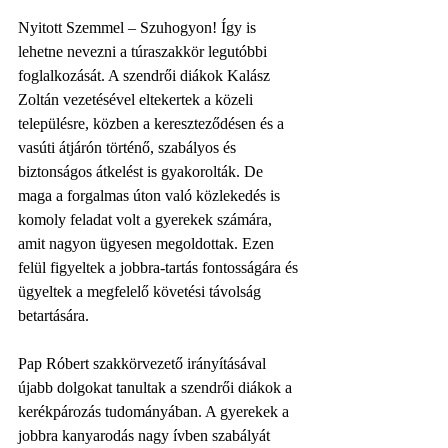
Nyitott Szemmel – Szuhogyon! Így is 
lehetne nevezni a túraszakkör legutóbbi 
foglalkozását. A szendrői diákok Kalász 
Zoltán vezetésével eltekertek a közeli 
településre, közben a kereszteződésen és a 
vasúti átjárón történő, szabályos és 
biztonságos átkelést is gyakorolták. De 
maga a forgalmas úton való közlekedés is 
komoly feladat volt a gyerekek számára, 
amit nagyon ügyesen megoldottak. Ezen 
felül figyeltek a jobbra-tartás fontosságára és 
ügyeltek a megfelelő követési távolság 
betartására.
Pap Róbert szakkörvezető irányításával 
újabb dolgokat tanultak a szendrői diákok a 
kerékpározás tudományában. A gyerekek a 
jobbra kanyarodás nagy ívben szabályát 