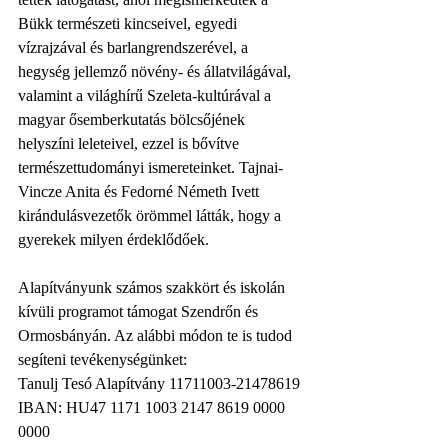
Bükk természeti kincseivel, egyedi 
vízrajzával és barlangrendszerével, a 
hegység jellemző növény- és állatvilágával, 
valamint a világhírű Szeleta-kultúrával a 
magyar ősemberkutatás bölcsőjének 
helyszíni leleteivel, ezzel is bővítve 
természettudományi ismereteinket. Tajnai-
Vincze Anita és Fedorné Németh Ivett 
kirándulásvezetők örömmel látták, hogy a 
gyerekek milyen érdeklődőek.
Alapítványunk számos szakkört és iskolán 
kívüli programot támogat Szendrőn és 
Ormosbányán. Az alábbi módon te is tudod 
segíteni tevékenységünket:
Tanulj Tesó Alapítvány 11711003-21478619
IBAN: HU47 1171 1003 2147 8619 0000 
0000