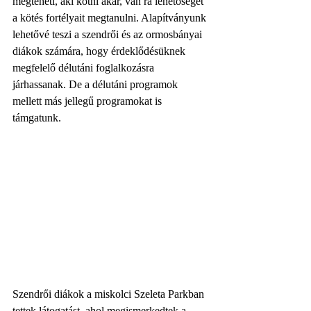
megteheti, aki kötni akar, van rá lehetőséget 
a kötés fortélyait megtanulni. Alapítványunk 
lehetővé teszi a szendrői és az ormosbányai 
diákok számára, hogy érdeklődésüknek 
megfelelő délutáni foglalkozásra 
járhassanak. De a délutáni programok 
mellett más jellegű programokat is 
támgatunk. 
Szendrői diákok a miskolci Szeleta Parkban 
tettek látogatást, ahol megismerkedtek a 