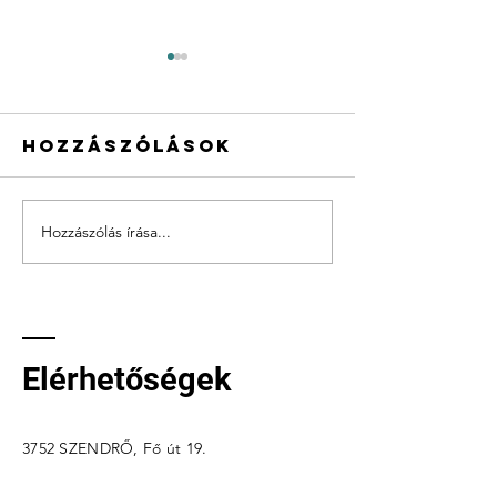
Hozzászólások
Hozzászólás írása...
Öt éves 
Részt veszünk
a „Tanul
az OTP Bank
Tesó!”
Adományozási
Alapítv
Programjában
Elérhetőségek
3752 SZENDRŐ, Fő út 19.