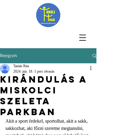
Bejegyzés
Tamás Rita
2024. jún. 18.
1 perc olvasás
Kirándulás a
miskolci
Szeleta
Parkban
Akit a sport érdekel, sportolhat, akit a sakk, 
sakkozhat, aki főzni szeretne megtanulni, 