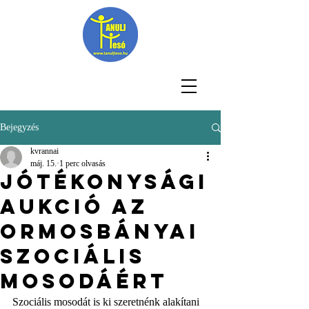
Bejegyzés
kvrannai
máj. 15.
1 perc olvasás
Jótékonysági
aukció az
ormosbányai
szociális
mosodáért
Szociális mosodát is ki szeretnénk alakítani 