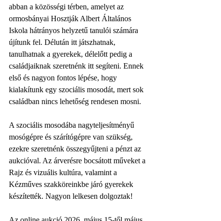
abban a közösségi térben, amelyet az 
ormosbányai Hosztják Albert Általános 
Iskola hátrányos helyzetű tanulói számára 
újítunk fel. Délután itt játszhatnak, 
tanulhatnak a gyerekek, délelőtt pedig a 
családjaiknak szeretnénk itt segíteni. Ennek 
első és nagyon fontos lépése, hogy 
kialakítunk egy szociális mosodát, mert sok 
családban nincs lehetőség rendesen mosni.
A szociális mosodába nagyteljesítményű 
mosógépre és szárítógépre van szükség, 
ezekre szeretnénk összegyűjteni a pénzt az 
aukcióval. Az árverésre bocsátott műveket a 
Rajz és vizuális kultúra, valamint a 
Kézműves szakköreinkbe járó gyerekek 
készítették. Nagyon lelkesen dolgoztak!
Az online aukció 2026. május 15-től május 