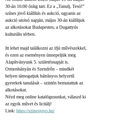
30-án 16:00 óráig tart. Ez a „Tanulj, Tesó!” 
színes jövő kiállítás és aukció, ugyanis az 
aukció utolsó napján, május 30-án kiállítjuk 
az alkotásokat Budapesten, a Dugattyús 
kulturális térben.
Itt lehet majd találkozni az ifjú művészekkel, 
és ezen az eseményen ünnepeljük meg 
Alapítványunk 5. születésnapját is.  
Ormosbányán és Szendrőn – mindkét 
helyen támogatjuk hátrányos helyzetű 
gyerekek tanulását – szintén bemutattuk az 
alkotásokat.
Nézd meg online katalógusunkat, válaszd ki 
az egyik művet és licitálj!
Link: 
https://szinesjovo.hu/