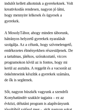
indulót kellett alkotniuk a gyerekeknek. Volt 
kreativkodás rendesen, nagyon jó látni, 
hogy mennyire lelkesek és ügyesek a 
gyerekek. 
A MosolyTábor, ahogy minden táborunk, 
hátrányos helyzetű gyerekek nyaralását 
szolgálja. Az a célunk, hogy szívmelengető, 
emlékezetes élményekben részesüljenek. De 
a tartalmas, játékos, szórakoztató, vicces 
programokon kívül az is fontos, hogy mi 
kerül az asztalra. A reggelit és a vacsorát az 
önkénteseink készítik a gyerekek számára, 
de ők is segítenek.
Sőt, nagyon büszkék vagyunk a szendrői 
Konyhatündér szakkör tagjaira – ez az 
évközi, délutáni program is alapítványunk 
jóvoltából valósul meg -, akik nagyon sokat 