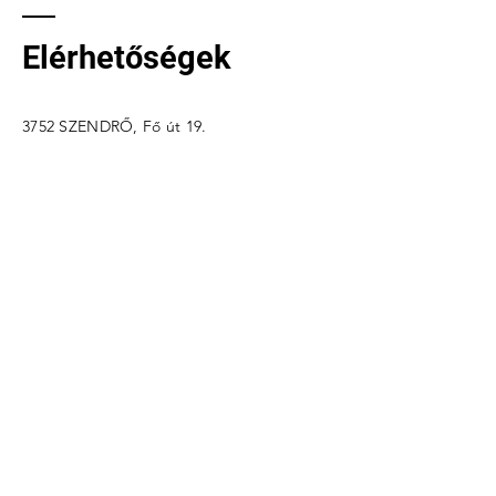
Programjában
Elérhetőségek
3752 SZENDRŐ, Fő út 19.
e-mail: j
uhasz@tanuljteso.hu
Szabályzatok
Átláthatóság
Név