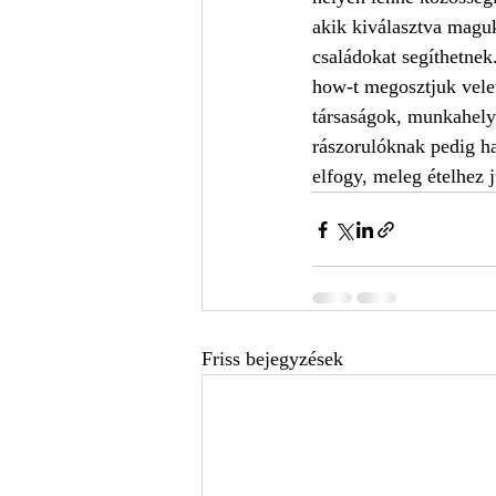
akik kiválasztva magu
családokat segíthetnek
how-t megosztjuk velet
társaságok, munkahely
rászorulóknak pedig ha
elfogy, meleg ételhez j
Friss bejegyzések