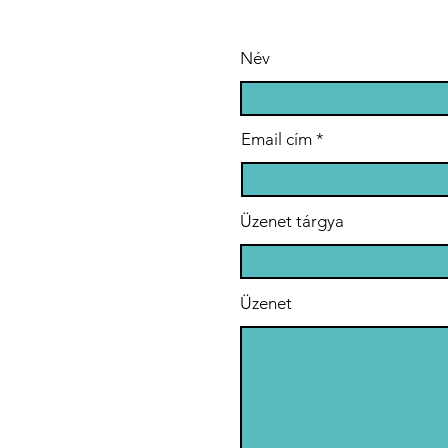
Adományozási
Al
Programjában
Név
Email cím
Üzenet tárgya
Üzenet