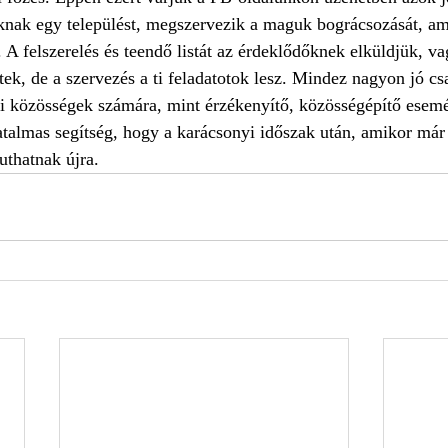
knak egy települést, megszervezik a maguk bográcsozását, ame
. A felszerelés és teendő listát az érdeklődőknek elküldjük, v
ek, de a szervezés a ti feladatotok lesz. Mindez nagyon jó csa
i közösségek számára, mint érzékenyítő, közösségépítő esemé
talmas segítség, hogy a karácsonyi időszak után, amikor már
uthatnak újra. 