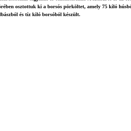
rében osztottuk ki a borsós pörköltet, amely 75 kiló húsból
lbászból és tíz kiló borsóból készült. 