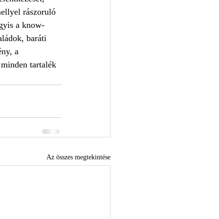
llyel rászoruló 
agyis a know-
ládok, baráti 
ny, a 
 minden tartalék 
Az összes megtekintése