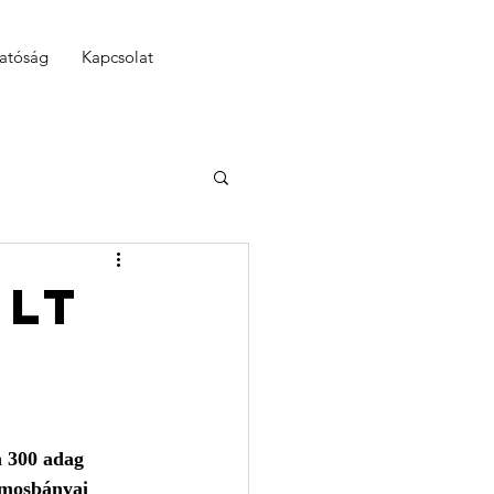
hatóság
Kapcsolat
elt
n 300 adag 
rmosbányai 