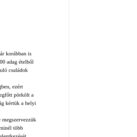
ár korábban is 
00 adag ételből 
uló családok 
ben, ezért 
gfőtt pörkölt a 
ig kértük a helyi 
re megszervezzük 
inél több 
lentkezését, 