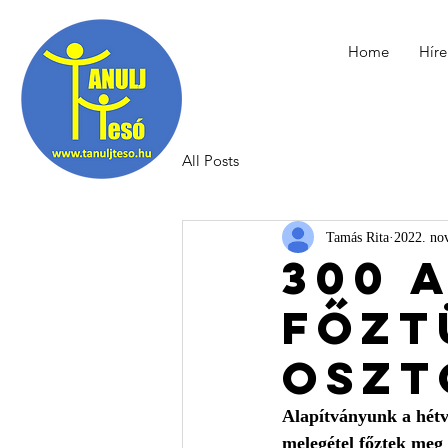
Home
Híre
All Posts
Tamás Rita
2022. nov
300 
főzt
oszt
Alapítványunk a hétv
melegétel főztek meg