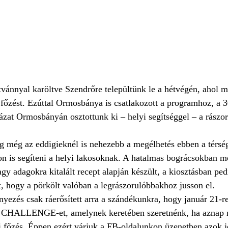
ánnyal karöltve Szendrőre települtünk le a hétvégén, ahol m
főzést. Ezúttal Ormosbánya is csatlakozott a programhoz, a 3
ázat Ormosbányán osztottunk ki – helyi segítséggel – a rászor
 még az eddigieknél is nehezebb a megélhetés ebben a térség
 is segíteni a helyi lakosoknak. A hatalmas bográcsokban me
agy adagokra kitalált recept alapján készült, a kiosztásban ped
, hogy a pörkölt valóban a legrászorulóbbakhoz jusson el. 
nyezés csak ráerősített arra a szándékunkra, hogy január 21-
LLENGE-et, amelynek keretében szeretnénk, ha aznap m
 főzés. Éppen ezért várjuk a FB-oldalunkon üzenetben azok je