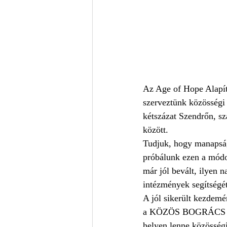
Az Age of Hope Alapítv
szerveztünk közösségi 
kétszázat Szendrőn, sz
között. 
Tudjuk, hogy manapság
próbálunk ezen a módon
már jól bevált, ilyen n
intézmények segítségét
A jól sikerült kezdemé
a KÖZÖS BOGRÁCS CHA
helyen lenne közösségi