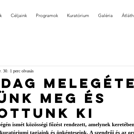
k
Céljaink
Programok
Kuratórium
Galéria
Átlát
. 30.
1 perc olvasás
adag melegét
ünk meg és
ottunk ki
égén ismét közösségi főzést rendezett, amelynek keretébe
 kuratóriumi tagjaink és önkénteseink. A szendrői és az o