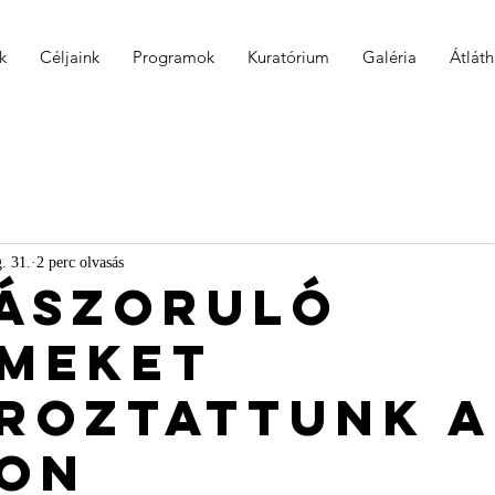
k
Céljaink
Programok
Kuratórium
Galéria
Átlát
. 31.
2 perc olvasás
rászoruló
meket
roztattunk a
on