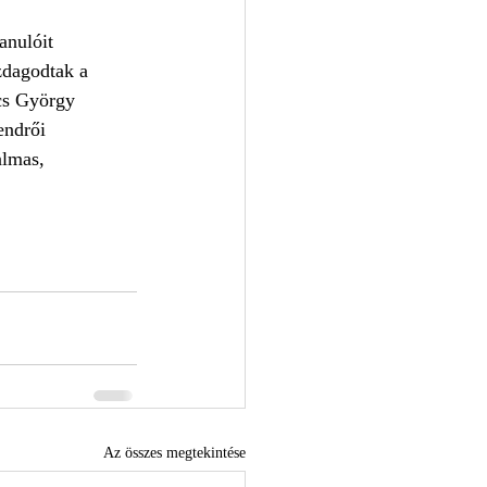
anulóit 
zdagodtak a 
cs György 
ndrői 
almas, 
Az összes megtekintése