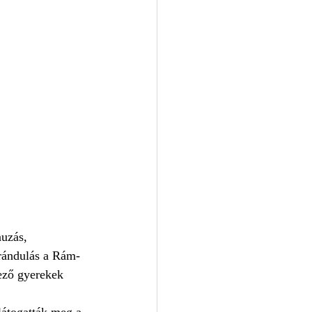
uzás, 
irándulás a Rám-
ező gyerekek 
 
látogatták meg a 