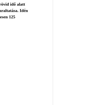
övid idő alatt 
raltatása. Idén 
esen 125 