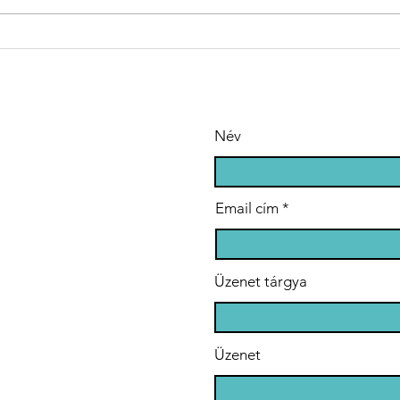
Részt veszünk
Öt
az OTP Bank
„T
Adományozási
Al
Programjában
Név
Email cím
Üzenet tárgya
Üzenet