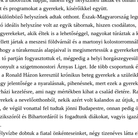
 és programokat a gyerekek, kísérőikkel együtt. 
ülönböző helyszínek adtak otthont. Észak-Magyarország le
ó ideális helyszíne volt az egyik tábornak, hiszen csodálatos,
gyerekeket, akik éltek is a lehetőséggel, nagyokat túráztak a 
lett jártak a meszesi földvárnál és a martonyi kolostorromnál 
, hogy a túrakenuzás alapjaival is megismertessük a gyerekeket
 tó partján fogyasztottuk el, mégpedig a helyi horgászegyesül
onyult a szigetmonostori Árnyas Liget. Ide több csoportunk é
ul a Ronald Házon keresztül krónikus beteg gyerekek a szülei
gy jelentősége a nyaralásnak, pihenésnek, mert ezek a gyere
rházi kezelésre, ami nagy mértékben kihat a család életére. Ra
erekek a nevelőotthonból, nekik azért volt kalandos az útjuk, 
l, de végül vonattal fel tudtak jönni Budapestre, onnan pedig 
zikszóról és Bihartordáról is fogadtunk diákokat, vagyis igaz
. 
yvízbe dobtuk a fiatal önkénteseinket, négy tizenéves látta el