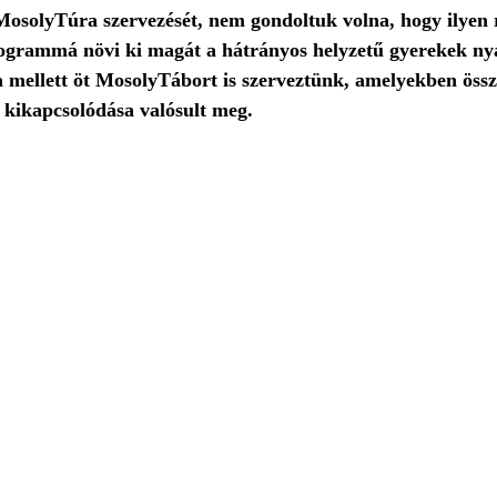
osolyTúra szervezését, nem gondoltuk volna, hogy ilyen r
ogrammá növi ki magát a hátrányos helyzetű gyerekek nya
mellett öt MosolyTábort is szerveztünk, amelyekben össz
 kikapcsolódása valósult meg. 