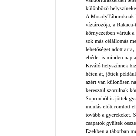
különböző helyszíneket
A MosolyTáboroknak k
víztározója, a Rakaca-t
környezetben vártuk a 
sok más célállomás mel
lehetőséget adott arra
ebédet is minden nap a
Kiváló helyszínnek biz
héten át, jöttek példá
azért van különösen na
keresztül szorulnak kó
Sopronból is jöttek gy
indulás előtt romlott e
tovább a gyerekeket. S
csapatok gyűltek össze
Ezekben a táborban mél