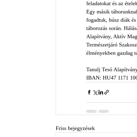
feladatokat és az étele
Egy másik táborunknak 
fogadtuk, húsz diák és
táborozás során. Hálá
Alapítvány, Aktív Ma
Természetjáró Szakoszt
élményekben gazdag tá
Tanulj Tesó Alapítvá
IBAN: HU47 1171 100
Friss bejegyzések