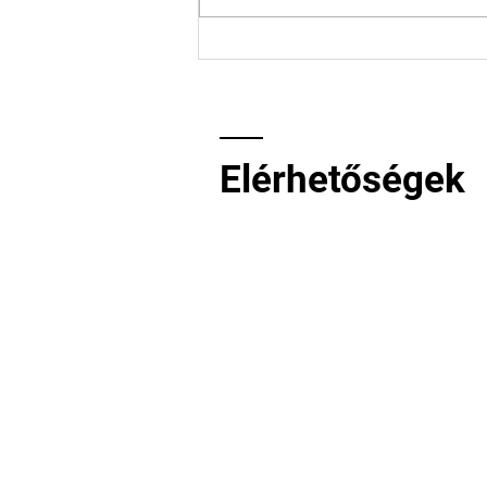
Közösségi tér
felújítására
gyűjtünk!
Elérhetőségek