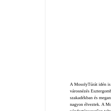
A MosolyTúrát idén is
városnézés Esztergomba
szakadékban és megann
nagyon élveztek. A Mo
vándortúraszerűen telt