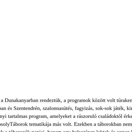
 a Dunakanyarban rendeztük, a programok között volt túraken
n és Szentendrén, szalonnasütés, fagyizás, sok-sok játék, k
yi tartalmas program, amelyeket a rászoruló családoktól érk
solyTáborok tematikája más volt. Ezekben a táborokban nem
ek a táborozók napjai, hanem egy helyszínen laktak és onnan 