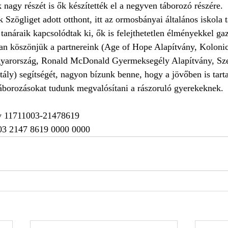
k nagy részét is ők készítették el a negyven táborozó részére. 
Szögliget adott otthont, itt az ormosbányai általános iskola t
 tanáraik kapcsolódtak ki, ők is felejthetetlen élményekkel ga
san köszönjük a partnereink (Age of Hope Alapítvány, Koloni
gyarország, Ronald McDonald Gyermeksegély Alapítvány, Sze
ály) segítségét, nagyon bízunk benne, hogy a jövőben is tart
borozásokat tudunk megvalósítani a rászoruló gyerekeknek.
ny 11711003-21478619
3 2147 8619 0000 0000