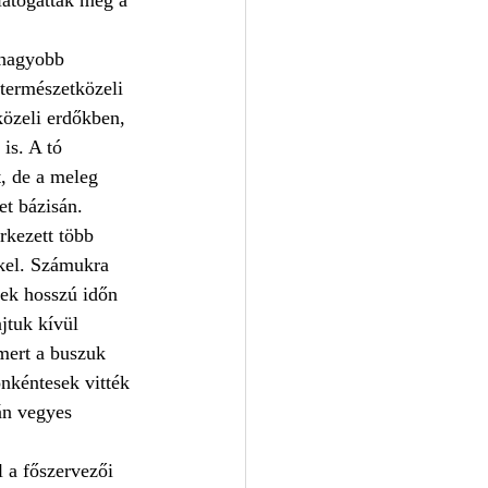
gnagyobb 
 természetközeli 
közeli erdőkben, 
is. A tó 
, de a meleg 
et bázisán.
rkezett több 
kkel. Számukra 
kek hosszú időn 
jtuk kívül 
mert a buszuk 
önkéntesek vitték 
án vegyes 
 a főszervezői 