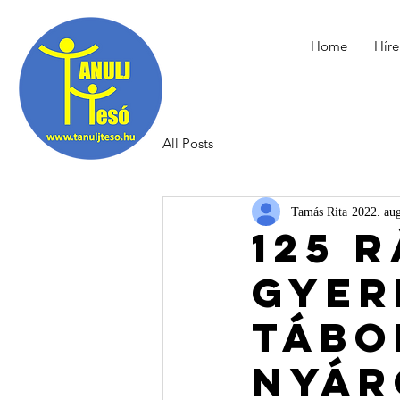
Home
Híre
All Posts
Tamás Rita
2022. aug
125 
gyer
tábo
nyár