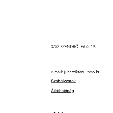
3752 SZENDRŐ, Fő út 19.
e-mail: j
uhasz@tanuljteso.hu
Szabályzatok
Átláthatóság