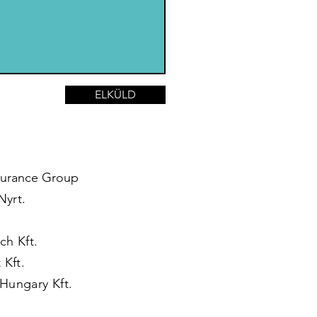
ELKÜLD
surance Group
yrt.
ch Kft.
 Kft.
Hungary Kft.