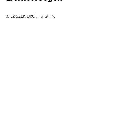
3752 SZENDRŐ, Fő út 19.
e-mail: j
uhasz@tanuljteso.hu
Szabályzatok
Átláthatóság
Név
Email cím