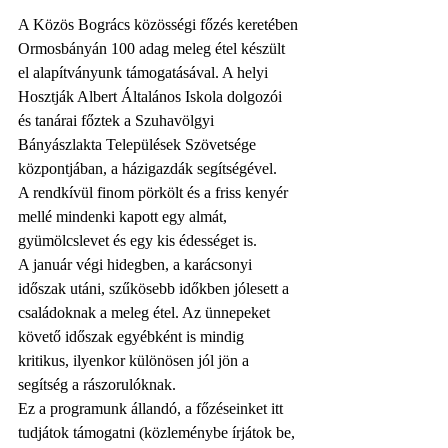
A Közös Bogrács közösségi főzés keretében 
Ormosbányán 100 adag meleg étel készült 
el alapítványunk támogatásával. A helyi 
Hosztják Albert Általános Iskola dolgozói 
és tanárai főztek a Szuhavölgyi 
Bányászlakta Települések Szövetsége 
központjában, a házigazdák segítségével.
A rendkívül finom pörkölt és a friss kenyér 
mellé mindenki kapott egy almát, 
gyümölcslevet és egy kis édességet is.
A január végi hidegben, a karácsonyi 
időszak utáni, szűkösebb időkben jólesett a 
családoknak a meleg étel. Az ünnepeket 
követő időszak egyébként is mindig 
kritikus, ilyenkor különösen jól jön a 
segítség a rászorulóknak.
Ez a programunk állandó, a főzéseinket itt 
tudjátok támogatni (közleménybe írjátok be, 