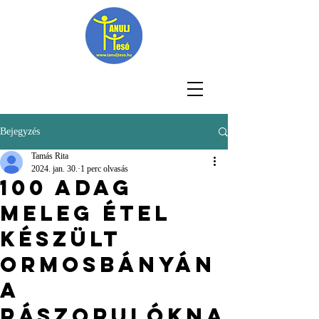
Bejegyzés
Tamás Rita
2024. jan. 30.
1 perc olvasás
100 adag
meleg étel
készült
ormosbányán
a
rászorulókna