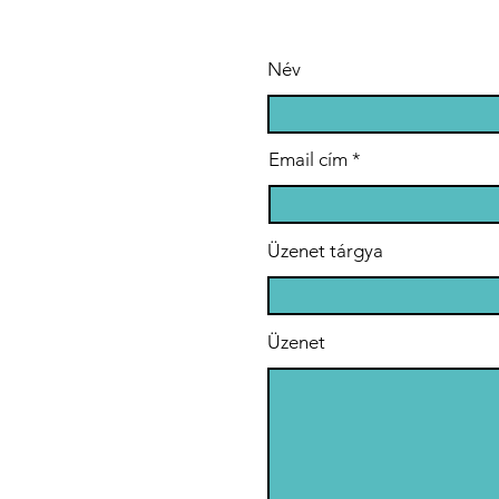
Adományozási
Al
Programjában
Név
Email cím
Üzenet tárgya
Üzenet