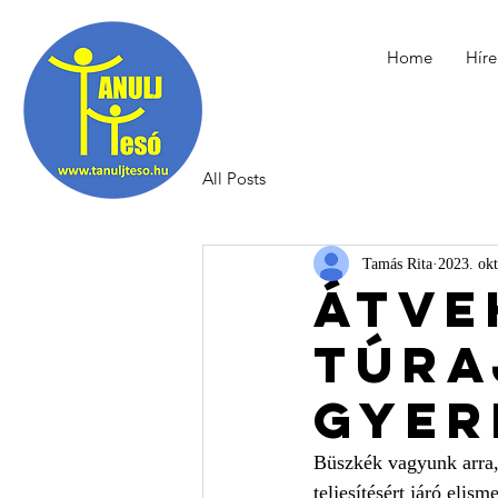
Home
Híre
All Posts
Tamás Rita
2023. okt
Átve
túra
gyer
Büszkék vagyunk arra, h
teljesítésért járó elis