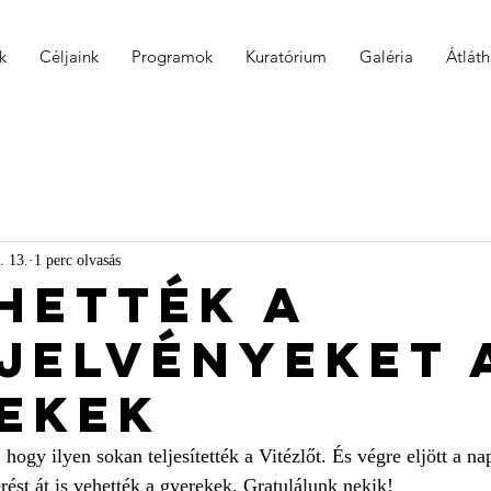
k
Céljaink
Programok
Kuratórium
Galéria
Átlát
. 13.
1 perc olvasás
hették a
jelvényeket 
ekek
ogy ilyen sokan teljesítették a Vitézlőt. És végre eljött a na
merést át is vehették a gyerekek. Gratulálunk nekik!