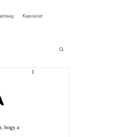
hatóság
Kapcsolat
a
p, hogy a 