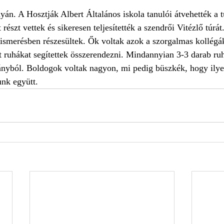
. A Hosztják Albert Általános iskola tanulói átvehették a t
részt vettek és sikeresen teljesítették a szendrői Vitézlő túrát.
elismerésben részesültek. Ők voltak azok a szorgalmas kollégák
t ruhákat segítettek összerendezni. Mindannyian 3-3 darab r
ányból. Boldogok voltak nagyon, mi pedig büszkék, hogy ilye
nk együtt.