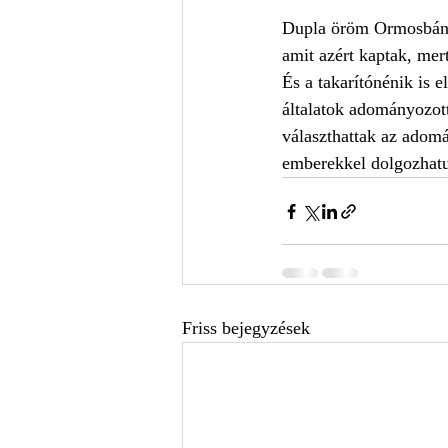
Dupla öröm Ormosbányán
amit azért kaptak, mert 
És a takarítónénik is 
általatok adományozot
választhattak az adom
emberekkel dolgozhatu
Friss bejegyzések