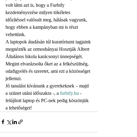
volt látni azt is, hogy a Furbify 
kezdeményezése milyen tökéletes 
időzítéssel valósult meg, hálásak vagyunk, 
hogy ebben a kampányban mi is részt 
vehettünk.
A laptopok átadásán túl kuratóriumi tagjaink 
megnézték az ormosbányai Hosztják Albert 
Általános Iskola karácsonyi ünnepségét. 
Megint elvarázsolta őket az a felkészültség, 
odafigyelés és szeretet, ami ezt a közösséget 
jellemzi.
Jó tanulást kívánunk a gyerekeknek – majd 
a szünet utáni időszakra -, a 
furbify.hu
 - 
felújított laptop és PC-nek pedig köszönjük 
a lehetőséget!