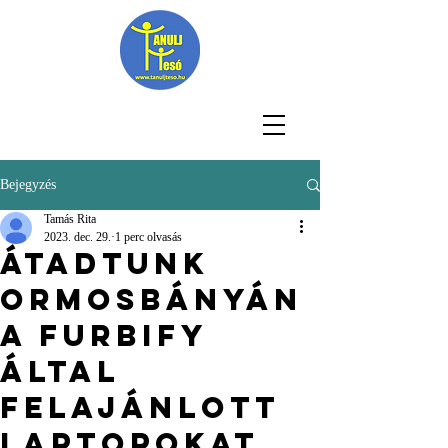
Bejegyzés
Tamás Rita
2023. dec. 29.
1 perc olvasás
Átadtunk
Ormosbányán
a Furbify
által
felajánlott
laptopokat